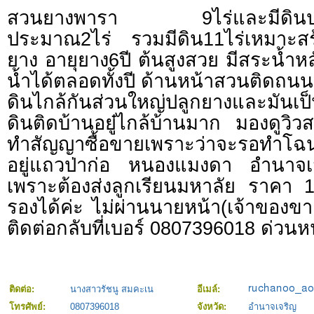
สวนยางพารา 9ไร่และมีดินปลูก
ประมาณ2ไร่ รวมมีดิน11ไร่เหมาะสร้
ยาง อายุยาง6ปี ต้นสูงสวย มีสระน้ำ
น้ำได้ตลอดทั้งปี ด้านหน้าสวนติดถ
ดินไกล้กันส่วนใหญ่ปลูกยางและมัน
ดินติดบ้านอยู๋ไกล้บ้านมาก มองดูวิว
ทำสัญญาซื้อขายเพราะว่าจะรอทำโ
อยู่แถวป่าก่อ หนองแมงดา อำนาจ
เพราะต้องส่งลูกเรียนมหาลัย ราคา 
รองได้ค่ะ ไม่ผ่านนายหน้า(เจ้าของข
ติดต่อกลับที่เบอร์ 0807396018 ด่วนห
ติดต่อ:
นางสาวรัชนู สมคะเน
อีเมล์:
โทรศัพย์:
0807396018
จังหวัด:
อำนาจเจริญ