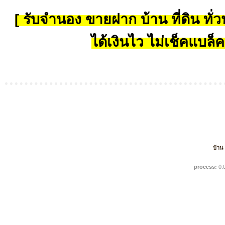
[ รับจำนอง ขายฝาก บ้าน ที่ดิน ทั่วป
ได้เงินไว ไม่เช็คแบล็ค
บ้าน
process:
0.