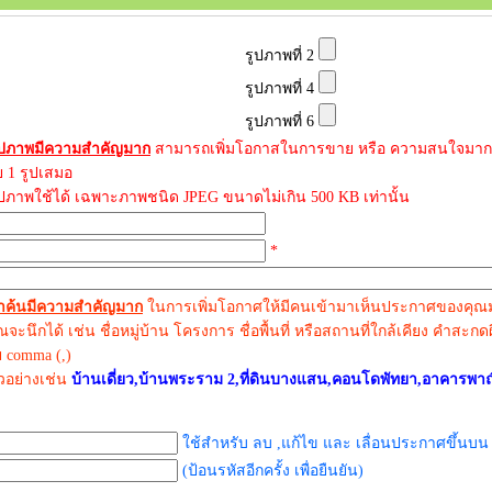
รูปภาพที่ 2
รูปภาพที่ 4
รูปภาพที่ 6
ูปภาพมีความสำคัญมาก
สามารถเพิ่มโอกาสในการขาย หรือ ความสนใจมาก
ย 1 รูปเสมอ
ูปภาพใช้ได้ เฉพาะภาพชนิด JPEG ขนาดไม่เกิน 500 KB เท่านั้น
*
ำค้นมีความสำคัญมาก
ในการเพิ่มโอกาศให้มีคนเข้ามาเห็นประกาศของคุณมาก
คุณจะนึกได้ เช่น ชื่อหมู่บ้าน โครงการ ชื่อพื้นที่ หรือสถานที่ใกล้เคียง คำสะ
ย comma (,)
ัวอย่างเช่น
บ้านเดี่ยว,บ้านพระราม 2,ที่ดินบางแสน,คอนโดพัทยา,อาคารพา
ใช้สำหรับ ลบ ,แก้ไข และ เลื่อนประกาศขึ้นบน
(ป้อนรหัสอีกครั้ง เพื่อยืนยัน)