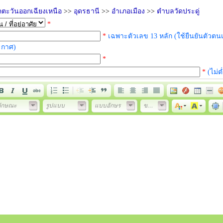
ตะวันออกเฉียงเหนือ
>>
อุดรธานี
>>
อำเภอเมือง
>>
ตำบลวัดประดู่
*
*
เฉพาะตัวเลข 13 หลัก (ใช้ยืนยันตัวตนเ
ะกาศ)
*
*
(ไม่ต
ลักษณะ
รูปแบบ
แบบอักษร
ขนาด