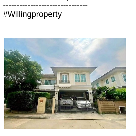
-------------------------------
#Willingproperty