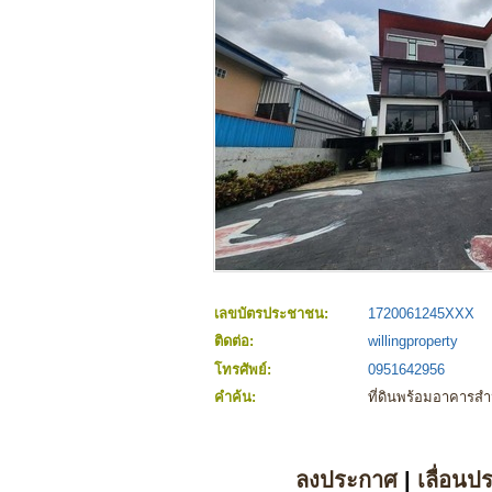
เลขบัตรประชาชน:
1720061245XXX
ติดต่อ:
willingproperty
โทรศัพย์:
0951642956
คำค้น:
ที่ดินพร้อมอาคารสำ
ลงประกาศ
|
เลื่อนป