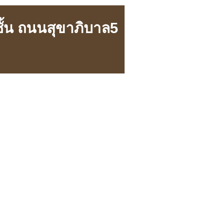
ชั้น ถนนสุขาภิบาล5