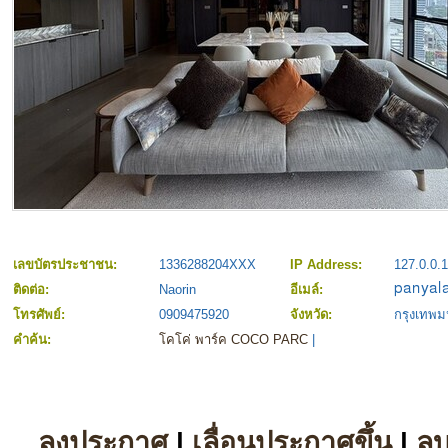
เลขบัตรประชาชน:
1336288204XXX
IP Address:
127.0.0.1
ติดต่อ:
Naorin
อีเมล์:
โทรศัพย์:
0909475920
จังหวัด:
กรุงเทพ
คำค้น:
โคโค่ พาร์ค COCO PARC
|
ลงประกาศ
|
เลื่อนประกาศขึ้น
|
ล