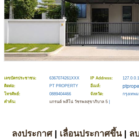
เลขบัตรประชาชน:
6367074261XXX
IP Address:
127.0.0.
ติดต่อ:
PT PROPERTY
อีเมล์:
โทรศัพย์:
0889404466
จังหวัด:
กรุงเทพ
คำค้น:
แกรนด์ พลีโน่ วัชรพลสุขาภิบาล 5
|
ลงประกาศ
|
เลื่อนประกาศขึ้น
|
ล