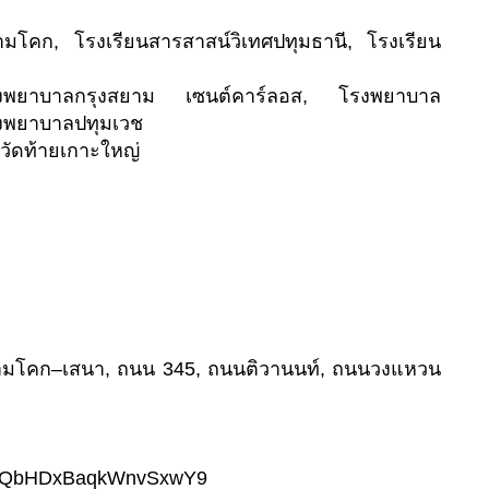
ามโคก, โรงเรียนสารสาสน์วิเทศปทุมธานี, โรงเรียน
พยาบาลกรุงสยาม เซนต์คาร์ลอส, โรงพยาบาล
รงพยาบาลปทุมเวช
, วัดท้ายเกาะใหญ่
ามโคก–เสนา, ถนน 345, ถนนติวานนท์, ถนนวงแหวน
o.gl/QbHDxBaqkWnvSxwY9