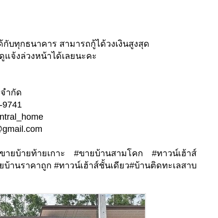
ได้กับทุกธนาคาร สามารถกู้ได้วงเงินสูงสุด
ดดูแจ้งล่วงหน้าได้เลยนะคะ
ี้ จำกัด
46-9741
@central_home
@gmail.com
ขายบ้ายท้ายเกาะ #ขายบ้านสามโคก #ทาวน์เฮ้าส์
บ้านราคาถูก #ทาวน์เฮ้าส์ชั้นเดียว#บ้านติดทะเลสาบ