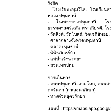
รังสิต
- โรงเรียนปทุมวิไล, โรงเรียนส
หอวัง ปทุมธานี
- โรงพยาบาลปทุมธานี, โรง
ธรรมศาสตร์เฉลิมพระเกียรติ, โ
- วัดสิงห์, วัดโบสถ์, วัดเจดีย์หอย
- ศาลากลางจังหวัดปทุมธานี
- ตลาดปทุมธานี
- พิพิธภัณฑ์บัว
- แม่น้ำเจ้าพระยา
- สวนเทพปทุม
การเดินทาง
- ถนนปทุมธานี–สามโคก, ถนนส
ตะวันตก (กาญจนาภิเษก)
- ทางด่วนอุดรรัถยา
แผนที่ : https://maps.app.go