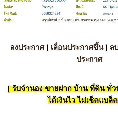
เลขบัตรประชาชน:
4714327836XXX
IP Address:
127.0.0.1
ติดต่อ:
Panaya
อีเมล์:
โทรศัพย์:
0969324624
จังหวัด:
สงขลา
คำค้น:
ทาวน์เฮ้าส์ 2 ชั้น ถนน ประชาสรรค ต.คลองแห อ.ห
ลงประกาศ
|
เลื่อนประกาศขึ้น
|
ล
ประกาศ
[ รับจำนอง ขายฝาก บ้าน ที่ดิน ทั่วป
ได้เงินไว ไม่เช็คแบล็ค