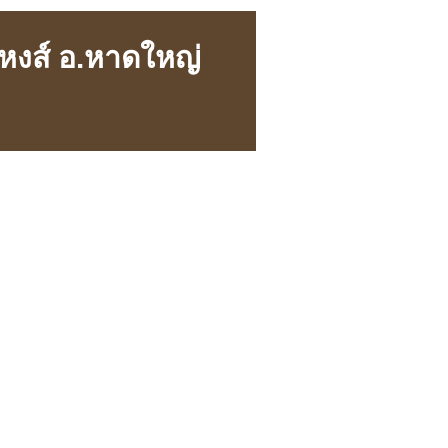
หงส์ อ.หาดใหญ่