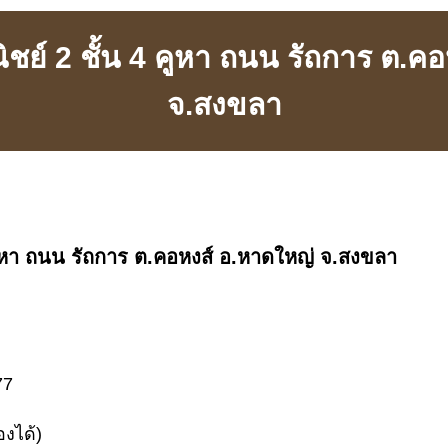
ย์ 2 ชั้น 4 คูหา ถนน รัถการ ต.คอ
จ.สงขลา
ูหา ถนน รัถการ ต.คอหงส์ อ.หาดใหญ่ จ.สงขลา
77
งได้)