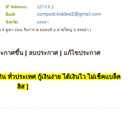
IP Address:
127.0.0.1
อีเมล์:
จังหวัด:
สงขลา
้น 4 คูหา ถนน รัถการ ต.คอหงส์ อ.หาดใหญ่ จ.สงขลา
|
ระกาศขึ้น
|
ลบประกาศ
|
แก้ไขประกาศ
น ทั่วประเทศ กู้เงินง่าย ได้เงินไว ไม่เช็คแบล็ค
ลิส ]