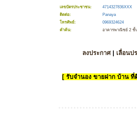
เลขบัตรประชาชน:
4714327836XXX
ติดต่อ:
Panaya
โทรศัพย์:
0969324624
คำค้น:
อาคารพาณิชย์ 2 ชั
ลงประกาศ
|
เลื่อนป
[ รับจำนอง ขายฝาก บ้าน ที่ดิ