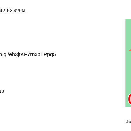
 142.62 ตร.ม.
goo.gl/eh3jtKF7rnxbTPpq5
ยง
คำค