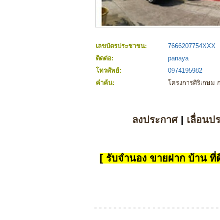
เลขบัตรประชาชน:
7666207754XXX
ติดต่อ:
panaya
โทรศัพย์:
0974195982
คำค้น:
โครงการศิริเกษม
ลงประกาศ
|
เลื่อนป
[ รับจำนอง ขายฝาก บ้าน ที่ดิ