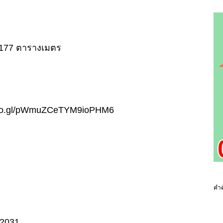
อย 177 ตารางเมตร
p.goo.gl/pWmuZCeTYM9ioPHM6
คำค
02031