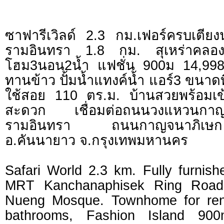
ซาฟารีเวิลด์ 2.3 กม.เฟอร์ครบเต
รามอินทรา 1.8 กม. สุเหร่าคลองหน
โฮม3นอน2น้ำ แฟชั่น 900ม 14,998B-M
ทานข้าว ปั้มน้ำแทงค์น้ำ แอร์3 ขนาดที่
ใช้สอย 110 ตร.ม. บ้านสวยพร้อมเข้
สะดวก เชื่อมต่อถนนวงแหวนกาญ
รามอินทรา ถนนกาญจนาภิเษ
อ.คันนายาว จ.กรุงเทพมหานคร
Safari World 2.3 km. Fully furnish
MRT Kanchanaphisek Ring Road
Nueng Mosque. Townhome for ren
bathrooms, Fashion Island 90