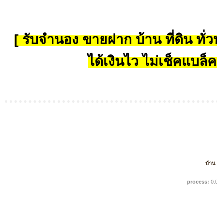
[ รับจำนอง ขายฝาก บ้าน ที่ดิน ทั่วป
ได้เงินไว ไม่เช็คแบล็ค
บ้าน
process:
0.