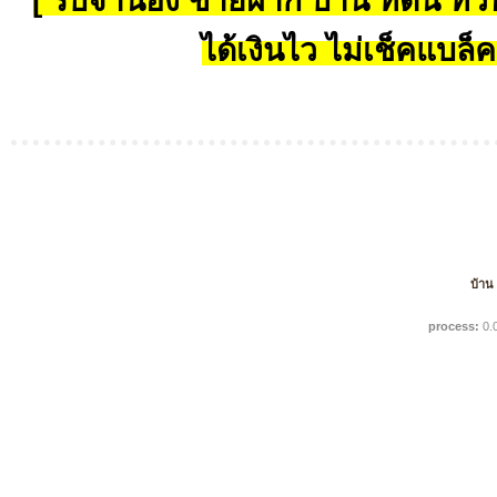
[ รับจำนอง ขายฝาก บ้าน ที่ดิน ทั่วป
ได้เงินไว ไม่เช็คแบล็ค
บ้าน
process:
0.