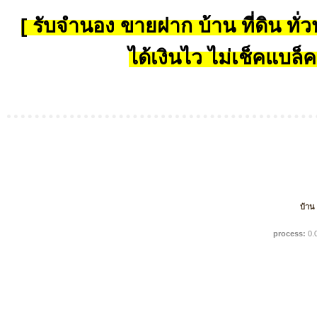
[ รับจำนอง ขายฝาก บ้าน ที่ดิน ทั่วป
ได้เงินไว ไม่เช็คแบล็ค
บ้าน
process:
0.