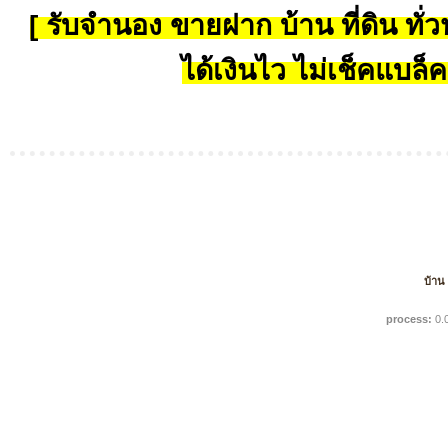
[ รับจำนอง ขายฝาก บ้าน ที่ดิน ทั่วป
ได้เงินไว ไม่เช็คแบล็ค
บ้าน
process:
0.