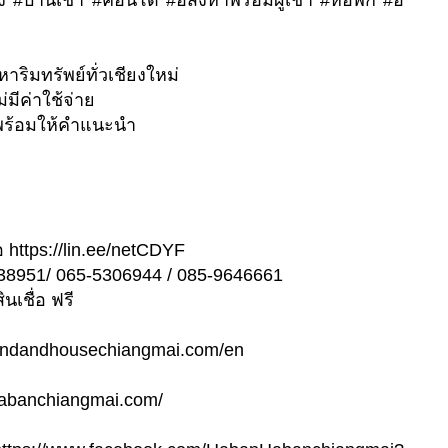
อง #บ้านเช่า #คอนโด #อสังหาพร้อมผู้เช่า #หอพัก #อ
หาริมทรัพย์ทั่วเชียงใหม่
่มีค่าใช้จ่าย
ต่อ พร้อมให้คำแนะนำ
 https://lin.ee/netCDYF
238951/ 065-5306944 / 085-9646661
เชื่อ ฟรี
rnlandandhousechiangmai.com/en
.habanchiangmai.com/