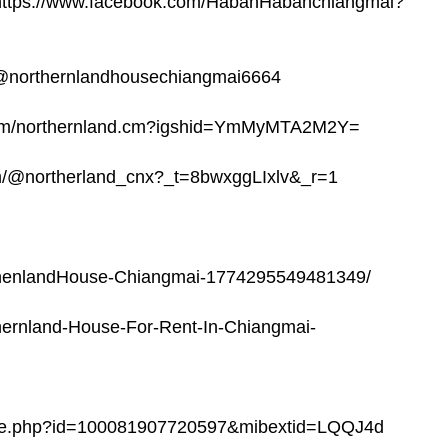
ps://www.facebook.com/HabanHabanchiangmai?
/@northernlandhousechiangmai6664
m.com/northernland.cm?igshid=YmMyMTA2M2Y=
om/@northerland_cnx?_t=8bwxggLIxlv&_r=1
thenlandHouse-Chiangmai-1774295549481349/
hernland-House-For-Rent-In-Chiangmai-
file.php?id=100081907720597&mibextid=LQQJ4d