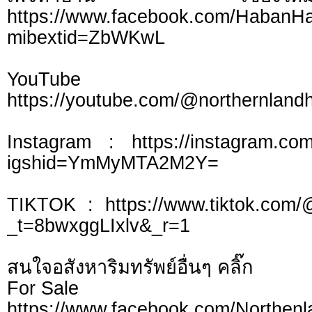
https://www.facebook.com/HabanH
mibextid=ZbWKwL
YouTu
https://youtube.com/@northernlan
Instagram : https://instagram.com
igshid=YmMyMTA2M2Y=
TIKTOK : https://www.tiktok.com/
_t=8bwxggLIxlv&_r=1
สนใจอสังหาริมทรัพย์อื่นๆ คลิ๊ก
For Sale
https://www.facebook.com/Northen