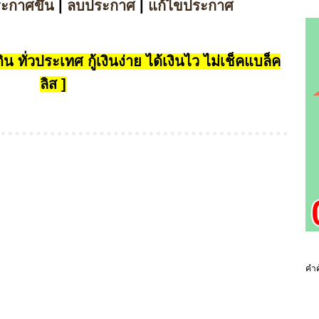
ระกาศขึ้น
|
ลบประกาศ
|
แก้ไขประกาศ
น ทั่วประเทศ กู้เงินง่าย ได้เงินไว ไม่เช็คแบล็ค
ลิส ]
คำค