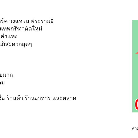
พาร์ค วงแหวน พระราม9
รุงเทพกรีฑาตัดใหม่
ามคำแหง
ก็สะดวกสุดๆ
ภัยมาก
อม
กซื้อ ร้านค้า ร้านอาหาร และตลาด
คำค