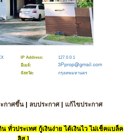
XX
IP Address:
127.0.0.1
อีเมล์:
จังหวัด:
กรุงเทพมหานคร
ระกาศขึ้น
|
ลบประกาศ
|
แก้ไขประกาศ
น ทั่วประเทศ กู้เงินง่าย ได้เงินไว ไม่เช็คแบล็ค
ลิส ]