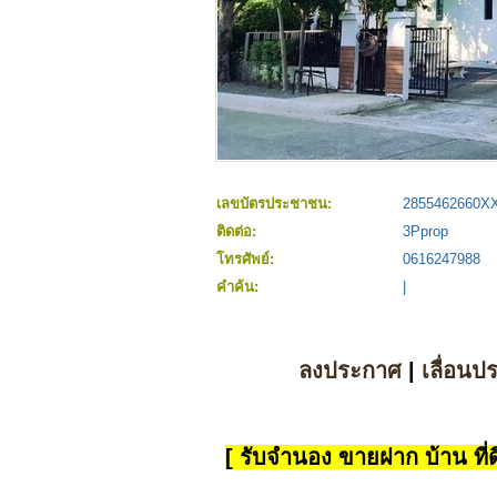
เลขบัตรประชาชน:
2855462660X
ติดต่อ:
3Pprop
โทรศัพย์:
0616247988
คำค้น:
|
ลงประกาศ
|
เลื่อนป
[ รับจำนอง ขายฝาก บ้าน ที่ดิ