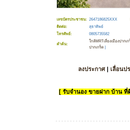
เลขบัตรประชาชน:
2647186825XXX
ติดต่อ:
สุธาทิพย์
โทรศัพย์:
0805735582
ใกล้MRTเลี่ยงเมืองปากเ
คำค้น:
ปากเกร็ด
|
ลงประกาศ
|
เลื่อนป
[ รับจำนอง ขายฝาก บ้าน ที่ดิ