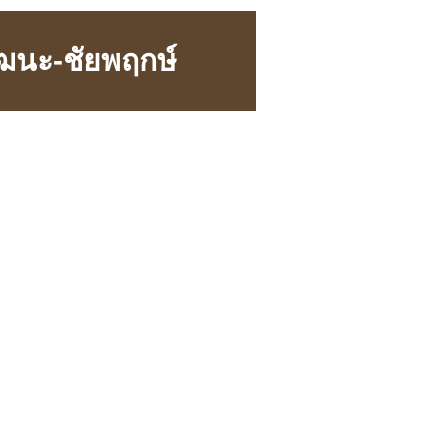
ัฒนะ-ชัยพฤกษ์