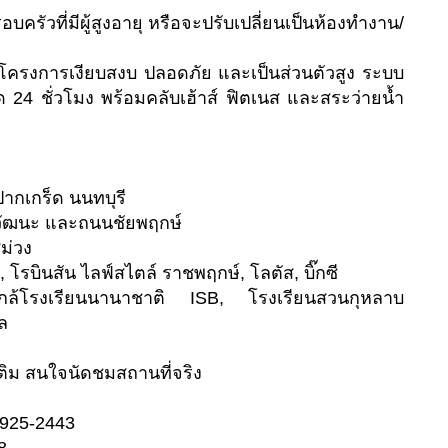
ครัวที่มีผู้สูงอายุ หรือจะปรับเปลี่ยนเป็นห้องทำงาน/
ครงการเงียบสงบ ปลอดภัย และเป็นส่วนตัวสูง ระบบ
4 ชั่วโมง พร้อมคลับเฮ้าส์ ฟิตเนส และสระว่ายน้ำ
ปากเกร็ด นนทบุรี
วัฒนะ และถนนชัยพฤกษ์
ม่วง
, โรบินสัน ไลฟ์สไตล์ ราชพฤกษ์, โลตัส, บิ๊กซี
ล้โรงเรียนนานาชาติ ISB, โรงเรียนสวนกุหลาบ
ล
ติม สนใจนัดชมสถานที่จริง
-925-2443