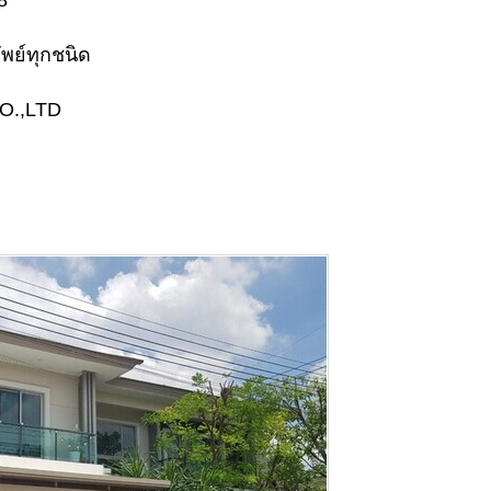
8
ัพย์ทุกชนิด
O.,LTD