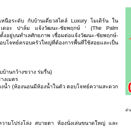
่เหนือระดับ กับบ้านเดี่ยวสไตล์ Luxury โมเดิร์น ใน
ดอะ ปาล์ม แจ้งวัฒนะ-ชัยพฤกษ์ ' (The Palm
้งอยู่บนทำเลศักยภาพ เชื่อมต่อแจ้งวัฒนะ-ชัยพฤกษ์-
บโจทย์ครอบครัวใหญ่ที่ต้องการพื้นที่ใช้สอยและเป็น
รอบบ้านกว้างขวาง ร่มรื่น)
ารางเมตร
5 ห้องน้ำ (ห้องนอนมีห้องน้ำในตัว ตอบโจทย์ความสะดวก
คำค
น้นความโปร่งโล่ง สบายตา ห้องนั่งเล่นขนาดใหญ่ และ