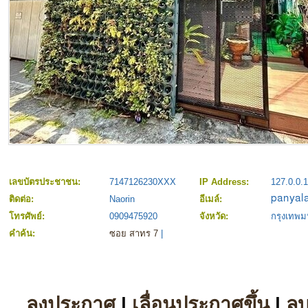
เลขบัตรประชาชน:
7147126230XXX
IP Address:
127.0.0.1
ติดต่อ:
Naorin
อีเมล์:
โทรศัพย์:
0909475920
จังหวัด:
กรุงเทพ
คำค้น:
ซอย สาทร 7
|
ลงประกาศ
|
เลื่อนประกาศขึ้น
|
ล