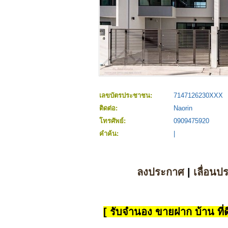
เลขบัตรประชาชน:
7147126230XXX
ติดต่อ:
Naorin
โทรศัพย์:
0909475920
คำค้น:
|
ลงประกาศ
|
เลื่อนป
[ รับจำนอง ขายฝาก บ้าน ที่ดิ