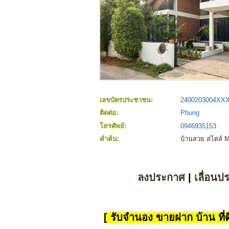
เลขบัตรประชาชน:
2400203004XX
ติดต่อ:
Phung
โทรศัพย์:
0946935153
คำค้น:
บ้านสวย สไตล์ M
ลงประกาศ
|
เลื่อนป
[ รับจำนอง ขายฝาก บ้าน ที่ดิ