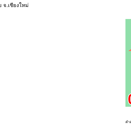
 จ.เชียงใหม่
คำค