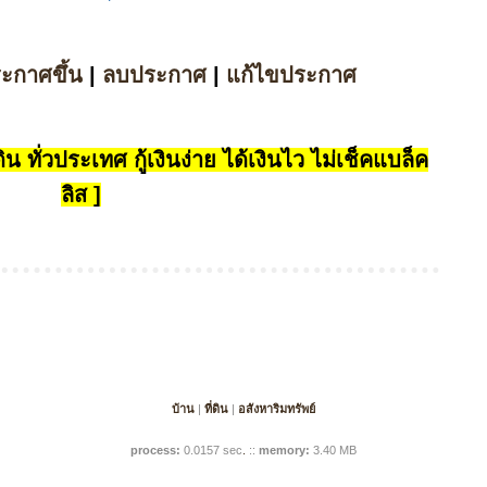
ระกาศขึ้น
|
ลบประกาศ
|
แก้ไขประกาศ
น ทั่วประเทศ กู้เงินง่าย ได้เงินไว ไม่เช็คแบล็ค
ลิส ]
บ้าน
|
ที่ดิน
|
อสังหาริมทรัพย์
process:
0.0157 sec
.
::
memory:
3.40 MB