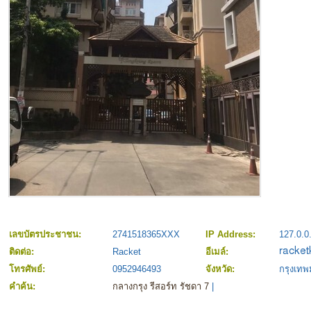
เลขบัตรประชาชน:
2741518365XXX
IP Address:
127.0.0
ติดต่อ:
Racket
อีเมล์:
โทรศัพย์:
0952946493
จังหวัด:
กรุงเท
คำค้น:
กลางกรุง รีสอร์ท รัชดา 7
|