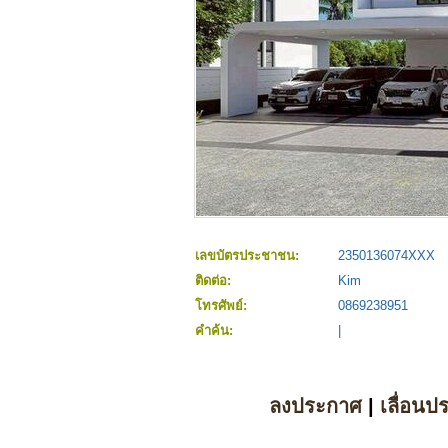
เลขบัตรประชาชน:
2350136074XXX
ติดต่อ:
Kim
โทรศัพย์:
0869238951
คำค้น:
|
ลงประกาศ
|
เลื่อนป