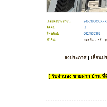
เลขบัตรประชาชน:
2450380036XXX
ติดต่อ:
เอ๋
โทรศัพย์:
0624539365
คำค้น:
มอลตัน เกทส์ กร
ลงประกาศ
|
เลื่อนป
[ รับจำนอง ขายฝาก บ้าน ที่ดิ