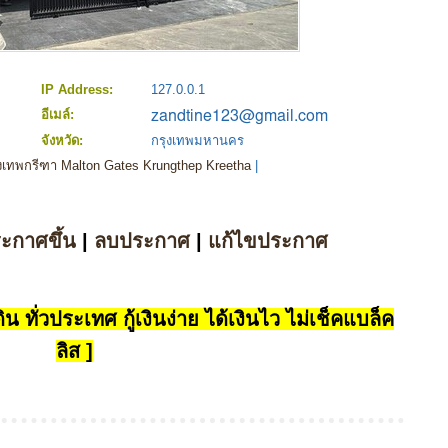
IP Address:
127.0.0.1
อีเมล์:
จังหวัด:
กรุงเทพมหานคร
ุงเทพกรีฑา Malton Gates Krungthep Kreetha
|
ระกาศขึ้น
|
ลบประกาศ
|
แก้ไขประกาศ
น ทั่วประเทศ กู้เงินง่าย ได้เงินไว ไม่เช็คแบล็ค
ลิส ]