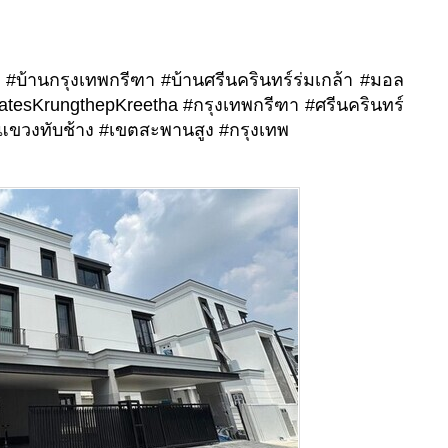
ั้น #บ้านกรุงเทพกรีฑา #บ้านศรีนครินทร์ร่มเกล้า #มอล
atesKrungthepKreetha #กรุงเทพกรีฑา #ศรีนครินทร์
#แขวงทับช้าง #เขตสะพานสูง #กรุงเทพ