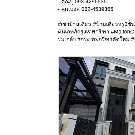
- คุณปู 093-4296535
- คุณบอส 062-4539365
#เช่าบ้านเดี่ยว #บ้านเดี่ยวหรู3ช
ตันเกทส์กรุงเทพกรีฑา #MaltonG
ร่มเกล้า #กรุงเทพกรีฑาตัดใหม่ 