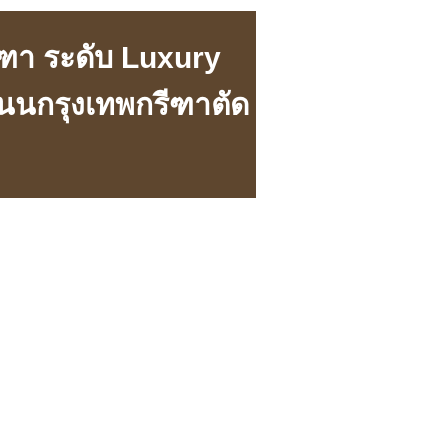
ีฑา ระดับ Luxury
นนกรุงเทพกรีฑาตัด