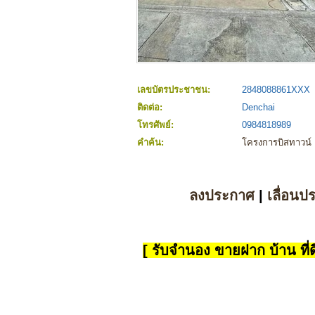
เลขบัตรประชาชน:
2848088861XXX
ติดต่อ:
Denchai
โทรศัพย์:
0984818989
คำค้น:
โครงการบิสทาวน์ 
ลงประกาศ
|
เลื่อนป
[ รับจำนอง ขายฝาก บ้าน ที่ดิ