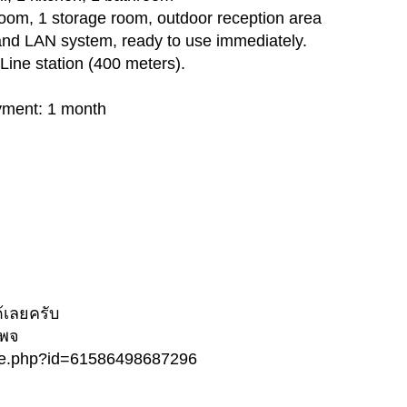
oom, 1 storage room, outdoor reception area
 and LAN system, ready to use immediately.
Line station (400 meters).
yment: 1 month
้เลยครับ
เพจ
ile.php?id=61586498687296