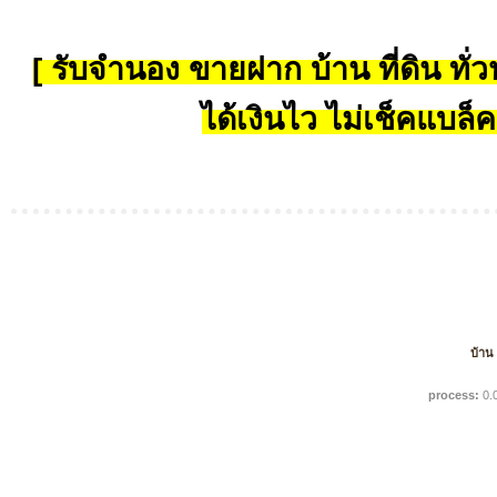
[ รับจำนอง ขายฝาก บ้าน ที่ดิน ทั่วป
ได้เงินไว ไม่เช็คแบล็ค
บ้าน
process:
0.