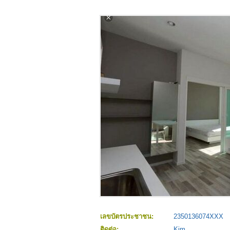
เลขบัตรประชาชน:
2350136074XXX
ติดต่อ:
Kim