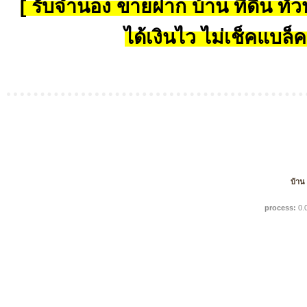
[ รับจำนอง ขายฝาก บ้าน ที่ดิน ทั่วป
ได้เงินไว ไม่เช็คแบล็ค
บ้าน
process:
0.