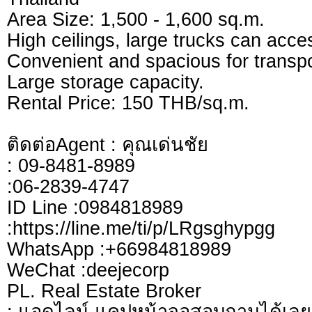
Area Size: 1,500 - 1,600 sq.m.
High ceilings, large trucks can acce
Convenient and spacious for transpo
Large storage capacity.
Rental Price: 150 THB/sq.m.
ติดต่อAgent : คุณเด่นชัย
: 09-8481-8989
:06-2839-4747
ID Line :0984818989
:https://line.me/ti/p/LRgsghypgg
WhatsApp :+66984818989
WeChat :deejecorp
PL. Real Estate Broker
: แอดไลน์ แคปหน้าจอสอบถามได้เลย