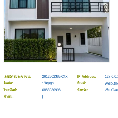
เลขบัตรประชาชน:
2612802385XXX
IP Address:
127.0.0.
ติดต่อ:
ปริญญา
อีเมล์:
โทรศัพย์:
0885986998
จังหวัด:
เชียงใหม
คำค้น:
|