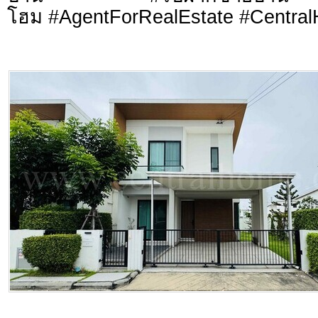
โฮม #AgentForRealEstate #Centra