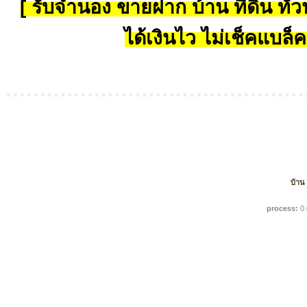
[ รับจำนอง ขายฝาก บ้าน ที่ดิน ทั่วป
ได้เงินไว ไม่เช็คแบล็ค
บ้าน
process:
0.