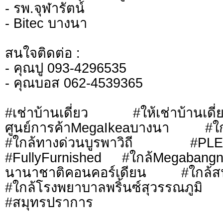
- รพ.จุฬารัตน์
- Bitec บางนา
สนใจติดต่อ :
- คุณปู 093-4296535
- คุณบอส 062-4539365
#เช่าบ้านเดี่ยว #ให้เช่าบ้านเ
ศูนย์การค้าMegaIkeaบางนา #ใก
#ใกล้ทางด่วนบูรพาวิถี #PLEN
#FullyFurnished #ใกล้Megabang
นานาชาติคอนคอร์เดียน #ใกล้สนา
#ใกล้โรงพยาบาลพริ้นซ์สุวร
#สมุทรปราการ