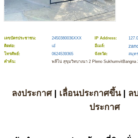
เลขบัตรประชาชน:
2450380036XXX
IP Address:
127.0
ติดต่อ:
เอ๋
อีเมล์:
โทรศัพย์:
0624539365
จังหวัด:
สมุท
คำค้น:
พลีโน่ สุขุมวิทบางนา 2 Pleno SukhumvitBangna 
ลงประกาศ
|
เลื่อนประกาศขึ้น
|
ล
ประกาศ