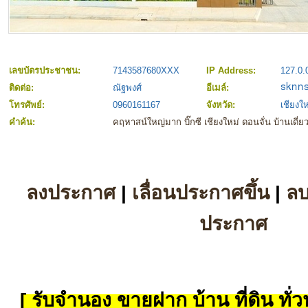
เลขบัตรประชาชน:
7143587680XXX
IP Address:
127.0.
ติดต่อ:
ณัฐพงศ์
อีเมล์:
โทรศัพย์:
0960161167
จังหวัด:
เชียงให
คำค้น:
คฤหาสน์ใหญ่มาก บิ๊กซี เชียงใหม่ ดอนจั่น บ้านเดี่ย
ลงประกาศ
|
เลื่อนประกาศขึ้น
|
ล
ประกาศ
[ รับจำนอง ขายฝาก บ้าน ที่ดิน ทั่วป