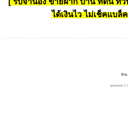
[ รับจำนอง ขายฝาก บ้าน ที่ดิน ทั่วป
ได้เงินไว ไม่เช็คแบล็ค
บ้าน
process:
0.