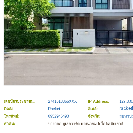
เลขบัตรประชาชน:
2741518365XXX
IP Address:
127.0.0
ติดต่อ:
Racket
อีเมล์:
โทรศัพย์:
0952946493
จังหวัด:
สมุทรป
คำค้น:
บางกอก บูเลอวาร์ด บางนากม.5 ใกล้คลับเฮาส์
|