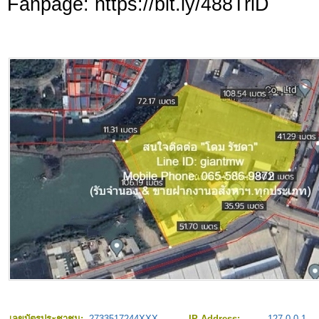
Fanpage: https://bit.ly/488TrlD
เลขบัตรประชาชน:
2733517244XXX
IP Address:
127.0.0.1