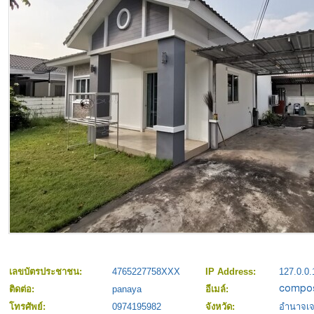
เลขบัตรประชาชน:
4765227758XXX
IP Address:
127.0.0.
ติดต่อ:
panaya
อีเมล์:
โทรศัพย์:
0974195982
จังหวัด:
อำนาจเจ