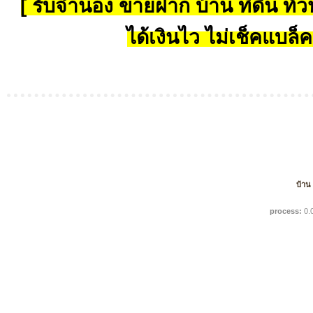
[ รับจำนอง ขายฝาก บ้าน ที่ดิน ทั่วป
ได้เงินไว ไม่เช็คแบล็ค
บ้าน
process:
0.