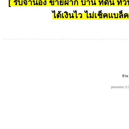
[ รับจำนอง ขายฝาก บ้าน ที่ดิน ทั่วป
ได้เงินไว ไม่เช็คแบล็ค
บ้าน
process:
0.