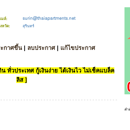
ีเมล์:
ังหวัด:
สุรินทร์
ระกาศขึ้น
|
ลบประกาศ
|
แก้ไขประกาศ
น ทั่วประเทศ กู้เงินง่าย ได้เงินไว ไม่เช็คแบล็ค
ลิส ]
คำค