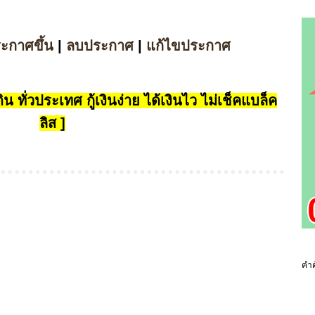
ระกาศขึ้น
|
ลบประกาศ
|
แก้ไขประกาศ
น ทั่วประเทศ กู้เงินง่าย ได้เงินไว ไม่เช็คแบล็ค
ลิส ]
คำค