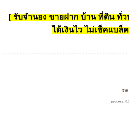
[ รับจำนอง ขายฝาก บ้าน ที่ดิน ทั่วป
ได้เงินไว ไม่เช็คแบล็ค
บ้าน
process:
0.