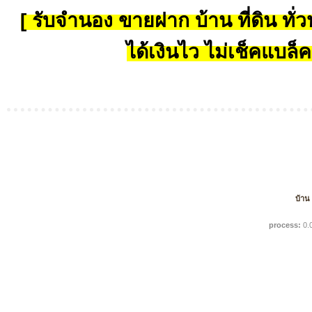
[ รับจำนอง ขายฝาก บ้าน ที่ดิน ทั่วป
ได้เงินไว ไม่เช็คแบล็ค
บ้าน
process:
0.