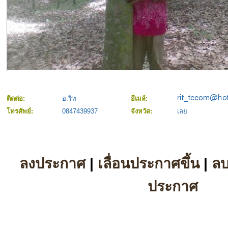
ติดต่อ:
อ.ริท
อีเมล์:
โทรศัพย์:
0847439937
จังหวัด:
เลย
ลงประกาศ
|
เลื่อนประกาศขึ้น
|
ล
ประกาศ