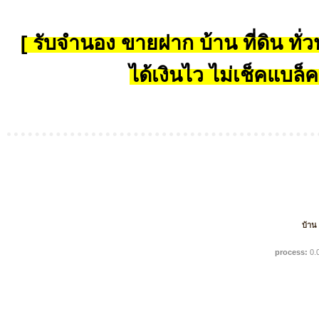
[ รับจำนอง ขายฝาก บ้าน ที่ดิน ทั่วป
ได้เงินไว ไม่เช็คแบล็ค
บ้าน
process:
0.