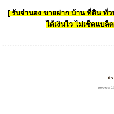
[ รับจำนอง ขายฝาก บ้าน ที่ดิน ทั่วป
ได้เงินไว ไม่เช็คแบล็ค
บ้าน
process:
0.