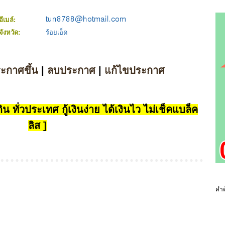
อีเมล์:
จังหวัด:
ร้อยเอ็ด
ระกาศขึ้น
|
ลบประกาศ
|
แก้ไขประกาศ
น ทั่วประเทศ กู้เงินง่าย ได้เงินไว ไม่เช็คแบล็ค
ลิส ]
คำค