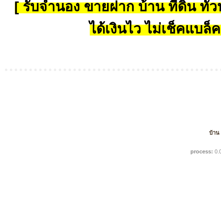
[ รับจำนอง ขายฝาก บ้าน ที่ดิน ทั่วป
ได้เงินไว ไม่เช็คแบล็ค
บ้าน
process:
0.